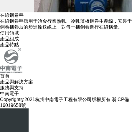
在線鋼卷秤
在線鋼卷秤應用于冶金行業熱軋、冷軋薄板鋼卷生產線，安裝于
鋼卷捆卷后的步進輸送線上，對每一捆鋼卷進行在線稱量。
使用領域
產品組成
產品特點
首頁
產品與解決方案
服務與支持
中南電子
Copyright◎2021
杭州中南電子工程有限公司版權所有
浙ICP備
16019658號