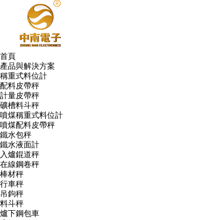
首頁
產品與解決方案
稱重式料位計
配料皮帶秤
計量皮帶秤
礦槽料斗秤
噴煤稱重式料位計
噴煤配料皮帶秤
鐵水包秤
鐵水液面計
入爐錕道秤
在線鋼卷秤
棒材秤
行車秤
吊鉤秤
料斗秤
爐下鋼包車