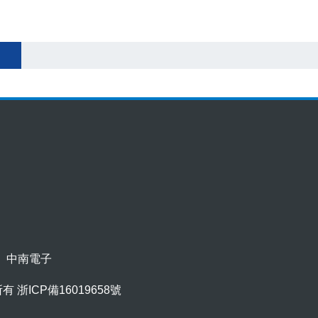
中南電子
所有
浙ICP備16019658號