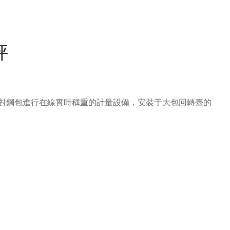
秤
對鋼包進行在線實時稱重的計量設備，安裝于大包回轉臺的